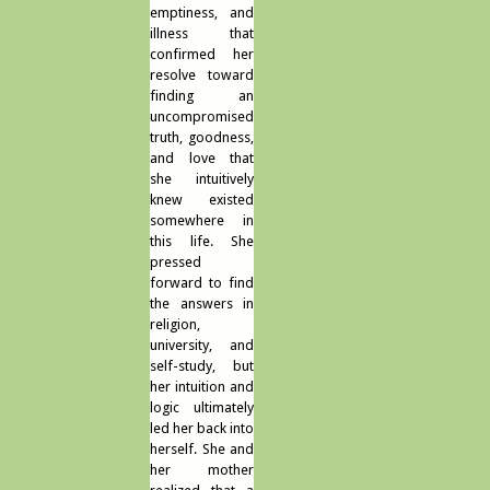
emptiness, and
illness that
confirmed her
resolve toward
finding an
uncompromised
truth, goodness,
and love that
she intuitively
knew existed
somewhere in
this life. She
pressed
forward to find
the answers in
religion,
university, and
self-study, but
her intuition and
logic ultimately
led her back into
herself. She and
her mother