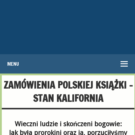
MENU
ZAMÓWIENIA POLSKIEJ KSIĄŻKI –
STAN KALIFORNIA
Wieczni ludzie i skończeni bogowie:
Jak była prorokini oraz ja, porzuciłyśmy