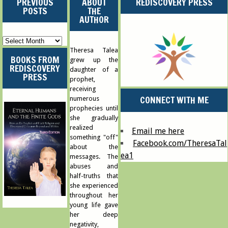
PREVIOUS
ABOUT
REDISCOVERY PRESS
POSTS
THE
AUTHOR
Previous
Posts
Theresa Talea
BOOKS FROM
grew up the
REDISCOVERY
daughter of a
PRESS
prophet,
receiving
CONNECT WITH ME
numerous
prophecies until
she gradually
realized
Email me here
something "off"
Facebook.com/TheresaTal
about the
ea1
messages. The
abuses and
half-truths that
she experienced
throughout her
young life gave
her deep
negativity,