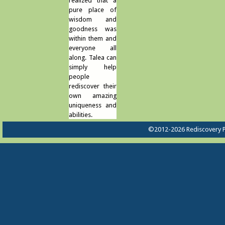
realized that a
pure place of
wisdom and
goodness was
within them and
everyone all
along. Talea can
simply help
people
rediscover their
own amazing
uniqueness and
abilities.
©2012-2026 Rediscovery P