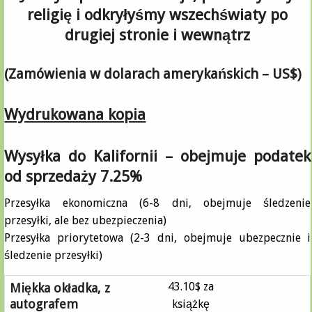
religię i odkryłyśmy wszechświaty po
drugiej stronie i wewnątrz
(Z
amówienia w dolarach amerykańskich
–
US$)
Wydrukowana kopia
Wysyłka do Kalifornii
–
obejmuje podatek
od sprzedaży 7.25%
Przesyłka ekonomiczna (6-8 dni, obejmuje śledzenie
przesyłki, ale bez ubezpieczenia)
Przesyłka priorytetowa (2-3 dni, obejmuje ubezpecznie i
śledzenie przesyłki)
43.10$ za
Miękka okładka, z
autografem
książkę